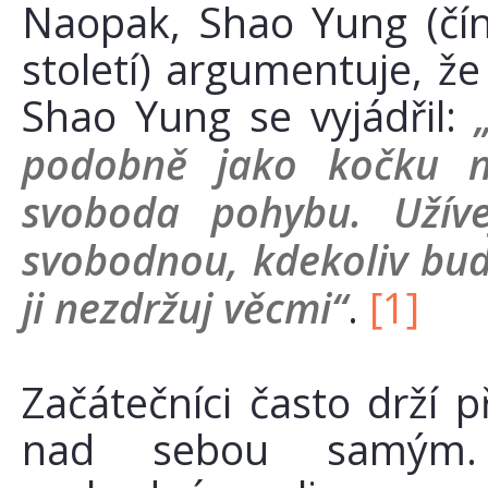
Naopak, Shao Yung (čín
století) argumentuje, že
Shao Yung se vyjádřil:
podobně jako kočku na
svoboda pohybu. Užíve
svobodnou, kdekoliv bude
ji nezdržuj věcmi“
.
[1]
Začátečníci často drží p
nad sebou samým. 