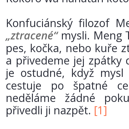
Konfuciánský filozof M
„ztracené“
mysli. Meng T
pes, kočka, nebo kuře zt
a přivedeme jej zpátky 
je ostudné, když mys
cestuje po špatné c
neděláme žádné poku
přivedli ji nazpět.
[1]