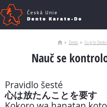
Česká Unie
Dento Karate-Do
Dento
Co je to Dento
Nauč se kontrol
Pravidlo šesté
心は放たんことを要す
Kokoro wa hanatan koto