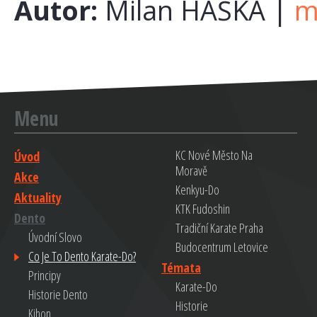
Autor:
Milan HAŠKA |
m
Menu
KC Nové Město Na
Úvod
Moravě
Akce
Kenkyu-Do
Aktuality
KTK Fudoshin
Dento
Tradiční Karate Praha
Úvodní Slovo
Budocentrum Letovice
Co Je To Dento Karate-Do?
Témata
Principy
Karate-Do
Historie Dento
Historie
Kihon