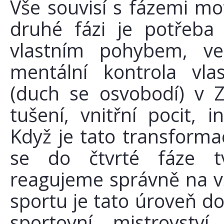
Vše souvisí s fázemi mo
druhé fázi je potřeba
vlastním pohybem, ve
mentální kontrola vla
(duch se osvobodí) v Za
tušení, vnitřní pocit, in
Když je tato transfor
se do čtvrté fáze tv
reagujeme správně na v
sportu je tato úroveň d
sportovní mistrovst