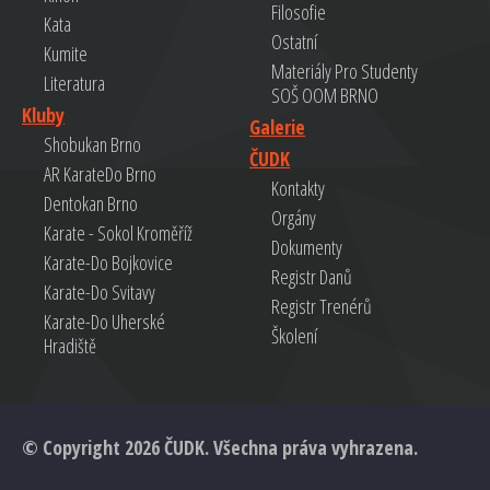
Filosofie
Kata
Ostatní
Kumite
Materiály Pro Studenty
Literatura
SOŠ OOM BRNO
Kluby
Galerie
Shobukan Brno
ČUDK
AR KarateDo Brno
Kontakty
Dentokan Brno
Orgány
Karate - Sokol Kroměříž
Dokumenty
Karate-Do Bojkovice
Registr Danů
Karate-Do Svitavy
Registr Trenérů
Karate-Do Uherské
Školení
Hradiště
© Copyright 2026 ČUDK. Všechna práva vyhrazena.