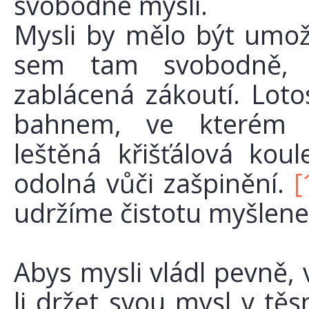
svobodné mysli.
Mysli by mělo být umo
sem tam svobodně, 
zablácená zákoutí. Lot
bahnem, ve kterém 
leštěná křišťálová ko
odolná vůči zašpinění.
[
udržíme čistotu myšlene
Abys mysli vládl pevně,
li držet svou mysl v tě