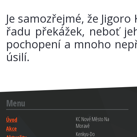
Je samozřejmé, že Jigoro
řadu překážek, neboť j
pochopení a mnoho nepřá
úsilí.
Menu
KC Nové Město Na
Úvod
Moravě
Akce
Kenkyu-Do