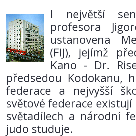
I největší se
profesora Jigo
ustanovena Me
(FIJ), jejímž p
Kano - Dr. Rise
předsedou Kodokanu, hl
federace a nejvyšší š
světové federace existují
světadílech a národní f
judo studuje.