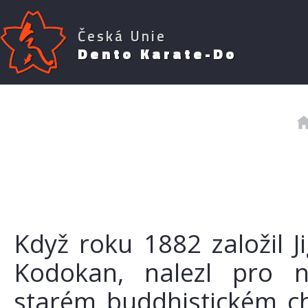
Česká Unie
Dento Karate-Do
Když roku 1882 založil J
Kodokan, nalezl pro n
starém buddhistickém c