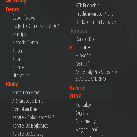
Aktuality
KTK Fudoshin
Dento
Tradiční Karate Praha
Úvodní Slovo
Budocentrum Letovice
Co Je To Dento Karate-Do?
Témata
Principy
Karate-Do
Historie Dento
Historie
Kihon
Filosofie
Kata
Ostatní
Kumite
Materiály Pro Studenty
Literatura
SOŠ OOM BRNO
Kluby
Galerie
Shobukan Brno
ČUDK
AR KarateDo Brno
Kontakty
Dentokan Brno
Orgány
Karate - Sokol Kroměříž
Dokumenty
Karate-Do Bojkovice
Registr Danů
Karate-Do Svitavy